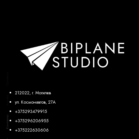
Понедельник - Пятница 9.00-18.00
Суббота, воскресенье: выходной
Правила
212022, г. Могилев
Анкета
ул. Космонавтов, 27А
+375293479915
Контакты
+375296206955
+375222630606